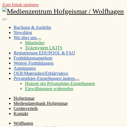
Zum Inhalt springen
Medienzentrum
Hofgeismar
open
/
primary
Buchung & Ausleihe
menu
Newsblog
Wolfhagen
Wir über uns
open
Mitarbeiter
child
Ticketsystem LKITS
menu
Registrierung EDUPOOL & FAQ
Fortbildungsangebote
Weitere Fortbildungen
Anleitungen
OER/Materialien/Erklärvideos
Privatsphäre-Einstellungen ändern
open
Historie der Privatsphäre-Einstellungen
child
Einwilligungen widerrufen
menu
Sidebar
Hofgeismar
Mediendatenbank Hofgeismar
Geräteverleih
Kontakt
Wolfhagen