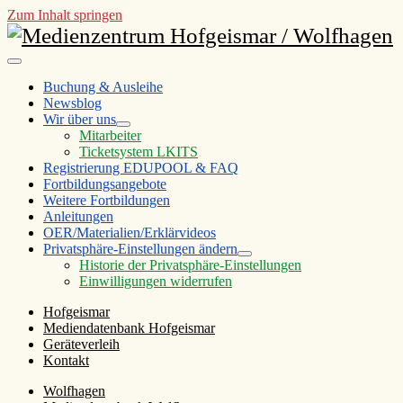
Zum Inhalt springen
Medienzentrum
Hofgeismar
open
/
primary
Buchung & Ausleihe
menu
Newsblog
Wolfhagen
Wir über uns
open
Mitarbeiter
child
Ticketsystem LKITS
menu
Registrierung EDUPOOL & FAQ
Fortbildungsangebote
Weitere Fortbildungen
Anleitungen
OER/Materialien/Erklärvideos
Privatsphäre-Einstellungen ändern
open
Historie der Privatsphäre-Einstellungen
child
Einwilligungen widerrufen
menu
Sidebar
Hofgeismar
Mediendatenbank Hofgeismar
Geräteverleih
Kontakt
Wolfhagen