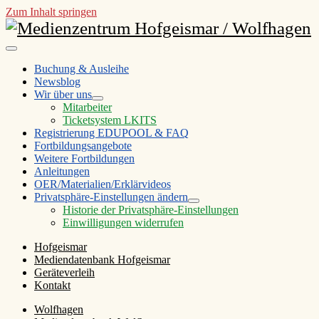
Zum Inhalt springen
Medienzentrum
Hofgeismar
open
/
primary
Buchung & Ausleihe
menu
Newsblog
Wolfhagen
Wir über uns
open
Mitarbeiter
child
Ticketsystem LKITS
menu
Registrierung EDUPOOL & FAQ
Fortbildungsangebote
Weitere Fortbildungen
Anleitungen
OER/Materialien/Erklärvideos
Privatsphäre-Einstellungen ändern
open
Historie der Privatsphäre-Einstellungen
child
Einwilligungen widerrufen
menu
Sidebar
Hofgeismar
Mediendatenbank Hofgeismar
Geräteverleih
Kontakt
Wolfhagen