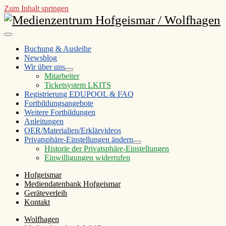
Zum Inhalt springen
Medienzentrum
Hofgeismar
open
/
primary
Buchung & Ausleihe
menu
Newsblog
Wolfhagen
Wir über uns
open
Mitarbeiter
child
Ticketsystem LKITS
menu
Registrierung EDUPOOL & FAQ
Fortbildungsangebote
Weitere Fortbildungen
Anleitungen
OER/Materialien/Erklärvideos
Privatsphäre-Einstellungen ändern
open
Historie der Privatsphäre-Einstellungen
child
Einwilligungen widerrufen
menu
Sidebar
Hofgeismar
Mediendatenbank Hofgeismar
Geräteverleih
Kontakt
Wolfhagen